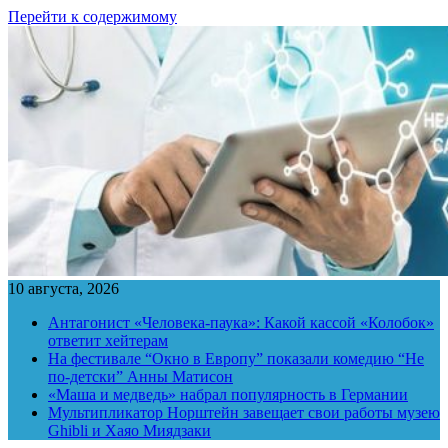
Перейти к содержимому
10 августа, 2026
Антагонист «Человека-паука»: Какой кассой «Колобок»
ответит хейтерам
На фестивале “Окно в Европу” показали комедию “Не
по-детски” Анны Матисон
«Маша и медведь» набрал популярность в Германии
Мультипликатор Норштейн завещает свои работы музею
Ghibli и Хаяо Миядзаки