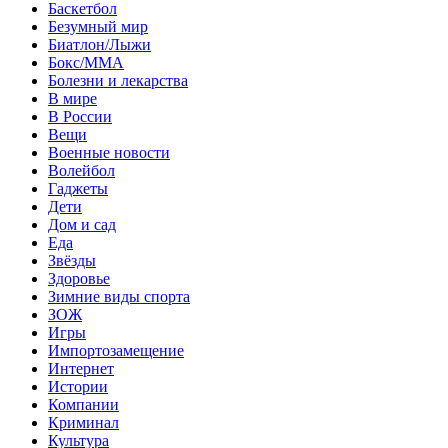
Баскетбол
Безумный мир
Биатлон/Лыжи
Бокс/MMA
Болезни и лекарства
В мире
В России
Вещи
Военные новости
Волейбол
Гаджеты
Дети
Дом и сад
Еда
Звёзды
Здоровье
Зимние виды спорта
ЗОЖ
Игры
Импортозамещение
Интернет
Истории
Компании
Криминал
Культура