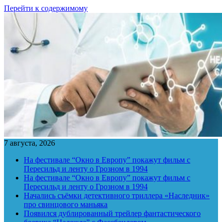
Перейти к содержимому
7 августа, 2026
На фестивале “Окно в Европу” покажут фильм с
Пересильд и ленту о Грозном в 1994
На фестивале “Окно в Европу” покажут фильм с
Пересильд и ленту о Грозном в 1994
Начались съёмки детективного триллера «Наследник»
про свинцового маньяка
Появился дублированный трейлер фантастического