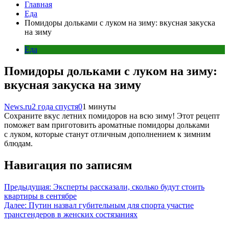
Главная
Еда
Помидоры дольками с луком на зиму: вкусная закуска
на зиму
Еда
Помидоры дольками с луком на зиму:
вкусная закуска на зиму
News.ru
2 года спустя
0
1 минуты
Сохраните вкус летних помидоров на всю зиму! Этот рецепт
поможет вам приготовить ароматные помидоры дольками
с луком, которые станут отличным дополнением к зимним
блюдам.
Навигация по записям
Предыдущая:
Эксперты рассказали, сколько будут стоить
квартиры в сентябре
Далее:
Путин назвал губительным для спорта участие
трансгендеров в женских состязаниях