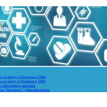
д и ленту о Грозном в 1994
д и ленту о Грозном в 1994
о свинцового маньяка
ика “Надежда” с Фассбендером