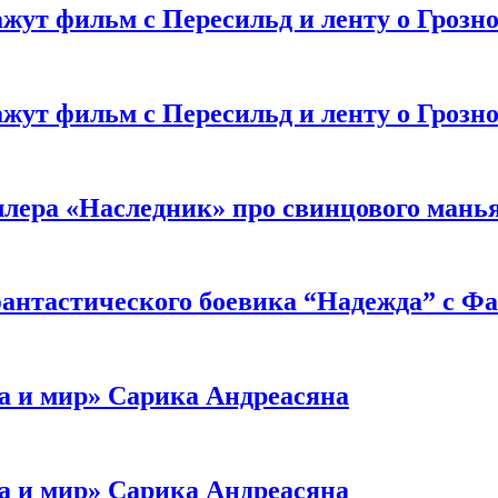
жут фильм с Пересильд и ленту о Грозно
жут фильм с Пересильд и ленту о Грозно
ллера «Наследник» про свинцового мань
антастического боевика “Надежда” с Ф
а и мир» Сарика Андреасяна
а и мир» Сарика Андреасяна