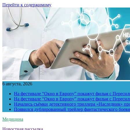
Перейти к содержимому
6 августа, 2026
На фестивале “Окно в Европу” покажут фильм с Пересиль
На фестивале “Окно в Европу” покажут фильм с Пересиль
Начались съёмки детективного триллера «Наследник» пр
Появился дублированный трейлер фантастического боев
Медицина
Новостная рассылка