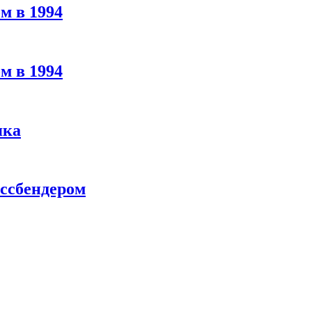
м в 1994
м в 1994
яка
ассбендером