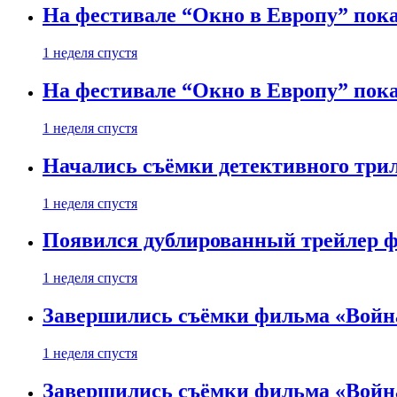
На фестивале “Окно в Европу” пока
1 неделя спустя
На фестивале “Окно в Европу” пока
1 неделя спустя
Начались съёмки детективного три
1 неделя спустя
Появился дублированный трейлер ф
1 неделя спустя
Завершились съёмки фильма «Войн
1 неделя спустя
Завершились съёмки фильма «Войн