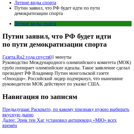
Летние виды спорта
Путин заявил, что РФ будет идти по пути
демократизации спорта
Летние виды спорта
Путин заявил, что РФ будет идти
по пути демократизации спорта
Газета.Ru
2 года спустя
0
1 минуты
Руководство Международного олимпийского комитета (МОК)
грубо попирает олимпийские идеалы. Такое заявление сделал
президент РФ Владимир Путин монгольской газете
«Оноодор». Российский лидер подчеркнул, что нынешние
руководители МОК действуют по указке США.
Навигация по записям
Предыдущая:
Раскрыто, по какому признаку нужно выбирать
вкусную дыню
Далее:
Эрик тен Хаг установил антирекорд «МЮ» всех
времён