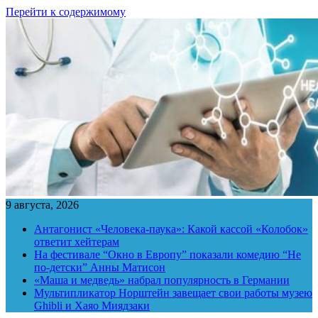
Перейти к содержимому
9 августа, 2026
Антагонист «Человека-паука»: Какой кассой «Колобок»
ответит хейтерам
На фестивале “Окно в Европу” показали комедию “Не
по-детски” Анны Матисон
«Маша и медведь» набрал популярность в Германии
Мультипликатор Норштейн завещает свои работы музею
Ghibli и Хаяо Миядзаки