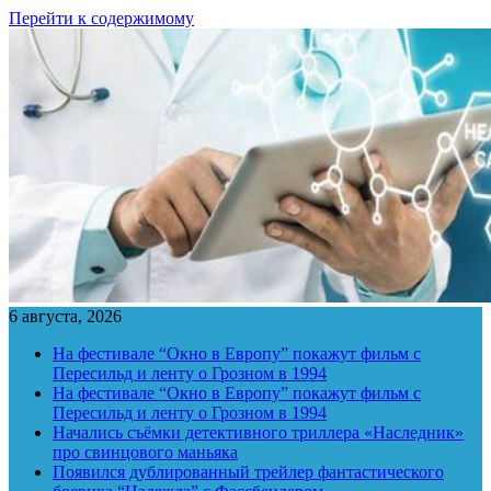
Перейти к содержимому
6 августа, 2026
На фестивале “Окно в Европу” покажут фильм с
Пересильд и ленту о Грозном в 1994
На фестивале “Окно в Европу” покажут фильм с
Пересильд и ленту о Грозном в 1994
Начались съёмки детективного триллера «Наследник»
про свинцового маньяка
Появился дублированный трейлер фантастического