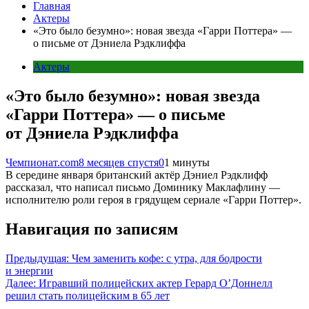
Главная
Актеры
«Это было безумно»: новая звезда «Гарри Поттера» —
о письме от Дэниела Рэдклиффа
Актеры
«Это было безумно»: новая звезда
«Гарри Поттера» — о письме
от Дэниела Рэдклиффа
Чемпионат.com
8 месяцев спустя
0
1 минуты
В середине января британский актёр Дэниел Рэдклифф
рассказал, что написал письмо Доминику Маклафлину —
исполнителю роли героя в грядущем сериале «Гарри Поттер».
Навигация по записям
Предыдущая:
Чем заменить кофе: с утра, для бодрости
и энергии
Далее:
Игравший полицейских актер Герард О’Доннелл
решил стать полицейским в 65 лет