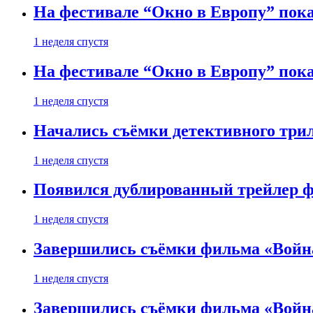
На фестивале “Окно в Европу” пока
1 неделя спустя
На фестивале “Окно в Европу” пока
1 неделя спустя
Начались съёмки детективного три
1 неделя спустя
Появился дублированный трейлер ф
1 неделя спустя
Завершились съёмки фильма «Войн
1 неделя спустя
Завершились съёмки фильма «Войн