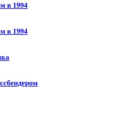
м в 1994
м в 1994
яка
ассбендером