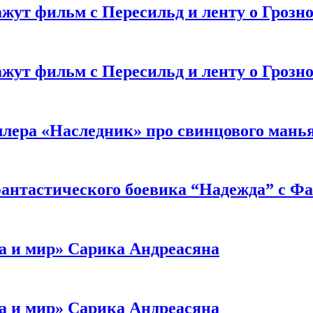
жут фильм с Пересильд и ленту о Грозно
жут фильм с Пересильд и ленту о Грозно
ллера «Наследник» про свинцового мань
антастического боевика “Надежда” с Ф
а и мир» Сарика Андреасяна
а и мир» Сарика Андреасяна