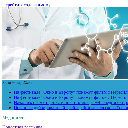
Перейти к содержимому
8 августа, 2026
На фестивале “Окно в Европу” покажут фильм с Пересиль
На фестивале “Окно в Европу” покажут фильм с Пересиль
Начались съёмки детективного триллера «Наследник» пр
Появился дублированный трейлер фантастического боев
Медицина
Новостная рассылка