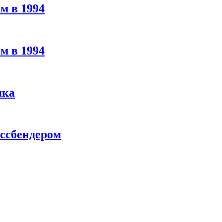
м в 1994
м в 1994
яка
ассбендером