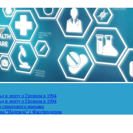
д и ленту о Грозном в 1994
д и ленту о Грозном в 1994
о свинцового маньяка
ика “Надежда” с Фассбендером