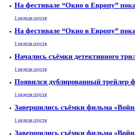
На фестивале “Окно в Европу” пока
1 неделя спустя
На фестивале “Окно в Европу” пока
1 неделя спустя
Начались съёмки детективного три
1 неделя спустя
Появился дублированный трейлер ф
1 неделя спустя
Завершились съёмки фильма «Войн
1 неделя спустя
Завершились съёмки фильма «Войн