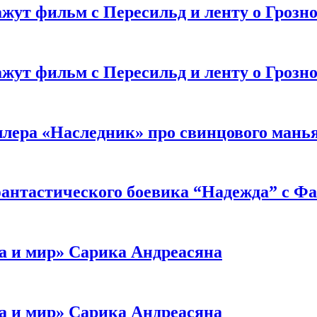
жут фильм с Пересильд и ленту о Грозно
жут фильм с Пересильд и ленту о Грозно
ллера «Наследник» про свинцового мань
антастического боевика “Надежда” с Ф
а и мир» Сарика Андреасяна
а и мир» Сарика Андреасяна