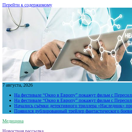
Перейти к содержимому
7 августа, 2026
На фестивале “Окно в Европу” покажут фильм с Пересиль
На фестивале “Окно в Европу” покажут фильм с Пересиль
Начались съёмки детективного триллера «Наследник» пр
Появился дублированный трейлер фантастического боев
Медицина
Новостная рассылка