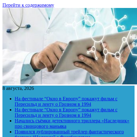
Перейти к содержимому
8 августа, 2026
На фестивале “Окно в Европу” покажут фильм с
Пересильд и ленту о Грозном в 1994
На фестивале “Окно в Европу” покажут фильм с
Пересильд и ленту о Грозном в 1994
Начались съёмки детективного триллера «Наследник»
про свинцового маньяка
Появился дублированный трейлер фантастического