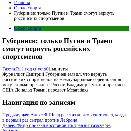
Главная
Около спорта
Губерниев: только Путин и Трамп смогут вернуть
российских спортсменов
Около спорта
Губерниев: только Путин и Трамп
смогут вернуть российских
спортсменов
Газета.Ru
1 год спустя
0
1 минуты
Журналист Дмитрий Губерниев заявил, что вернуть
российских спортсменов на международные соревнования
могут только президент России Владимир Путин и президент
США Дональд Трамп, передает Metaratings.
Навигация по записям
Предыдущая:
Алексей Швед рассказал, что чувствовал, когда
в первый раз сыграл против Леброна
Далее:
Фицо призвал восстановить транзит газа через
Украину