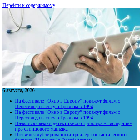
Перейти к содержимому
6 августа, 2026
На фестивале “Окно в Европу” покажут фильм с
Пересильд и ленту о Грозном в 1994
На фестивале “Окно в Европу” покажут фильм с
Пересильд и ленту о Грозном в 1994
Начались съёмки детективного триллера «Наследник»
про свинцового маньяка
Появился дублированный трейлер фантастического