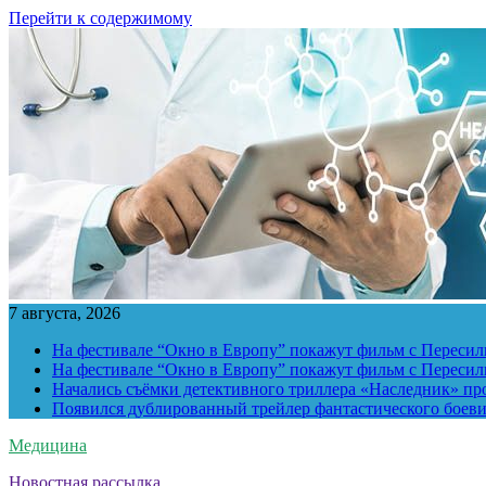
Перейти к содержимому
7 августа, 2026
На фестивале “Окно в Европу” покажут фильм с Пересиль
На фестивале “Окно в Европу” покажут фильм с Пересиль
Начались съёмки детективного триллера «Наследник» пр
Появился дублированный трейлер фантастического боев
Медицина
Новостная рассылка