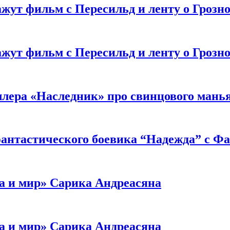
жут фильм с Пересильд и ленту о Грозно
жут фильм с Пересильд и ленту о Грозно
ллера «Наследник» про свинцового мань
антастического боевика “Надежда” с Ф
а и мир» Сарика Андреасяна
а и мир» Сарика Андреасяна