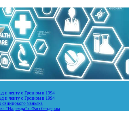
д и ленту о Грозном в 1994
д и ленту о Грозном в 1994
о свинцового маньяка
ика “Надежда” с Фассбендером