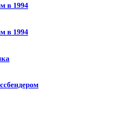
м в 1994
м в 1994
яка
ассбендером