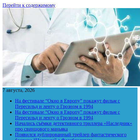
Перейти к содержимому
7 августа, 2026
На фестивале “Окно в Европу” покажут фильм с
Пересильд и ленту о Грозном в 1994
На фестивале “Окно в Европу” покажут фильм с
Пересильд и ленту о Грозном в 1994
Начались съёмки детективного триллера «Наследник»
про свинцового маньяка
Появился дублированный трейлер фантастического