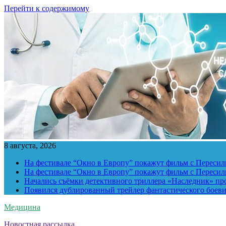
Перейти к содержимому
8 августа, 2026
На фестивале “Окно в Европу” покажут фильм с Пересиль
На фестивале “Окно в Европу” покажут фильм с Пересиль
Начались съёмки детективного триллера «Наследник» пр
Появился дублированный трейлер фантастического боев
Медицина
Новостная рассылка