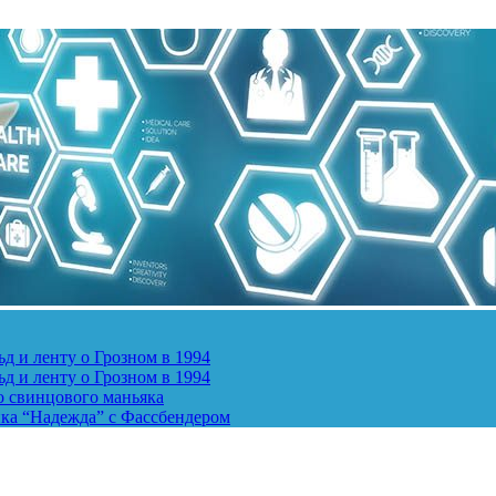
д и ленту о Грозном в 1994
д и ленту о Грозном в 1994
о свинцового маньяка
ика “Надежда” с Фассбендером