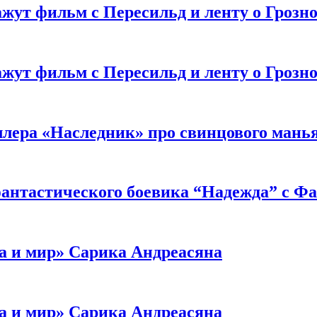
жут фильм с Пересильд и ленту о Грозно
жут фильм с Пересильд и ленту о Грозно
ллера «Наследник» про свинцового мань
антастического боевика “Надежда” с Ф
а и мир» Сарика Андреасяна
а и мир» Сарика Андреасяна