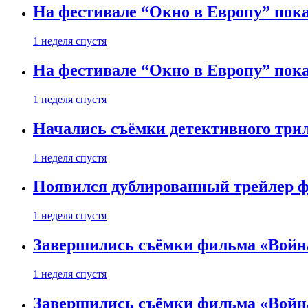
На фестивале “Окно в Европу” пока
1 неделя спустя
На фестивале “Окно в Европу” пока
1 неделя спустя
Начались съёмки детективного три
1 неделя спустя
Появился дублированный трейлер ф
1 неделя спустя
Завершились съёмки фильма «Войн
1 неделя спустя
Завершились съёмки фильма «Войн