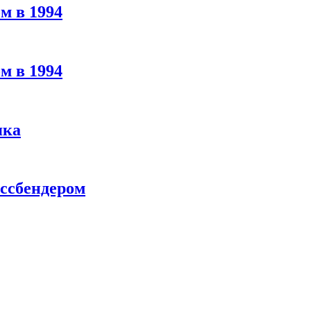
м в 1994
м в 1994
яка
ассбендером