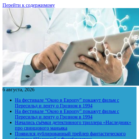
Перейти к содержимому
6 августа, 2026
На фестивале “Окно в Европу” покажут фильм с
Пересильд и ленту о Грозном в 1994
На фестивале “Окно в Европу” покажут фильм с
Пересильд и ленту о Грозном в 1994
Начались съёмки детективного триллера «Наследник»
про свинцового маньяка
Появился дублированный трейлер фантастического