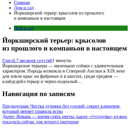
Главная
Дом и сад
Йоркширский терьер: крысолов из прошлого
и компаньон в настоящем
Дом и сад
Йоркширский терьер: крысолов
из прошлого и компаньон в настоящем
ГлагоL
7 месяцев спустя
0
1 минуты
Йоркширские терьеры — маленькие собаки с удивительным
характером. Порода возникла в Северной Англии в XIX веке
для ловли крыс на фабриках и в шахтах, среди предков —
клайдсдейл-терьер и черно-подпалый…
Навигация по записям
Предыдущая:
Чистка духовки без усилий: секрет клинеров,
который меняет правила игры
Далее:
Январь — время сеять цветы: какие «тугодумы» нужно
посадить сейчас для летнего цветения