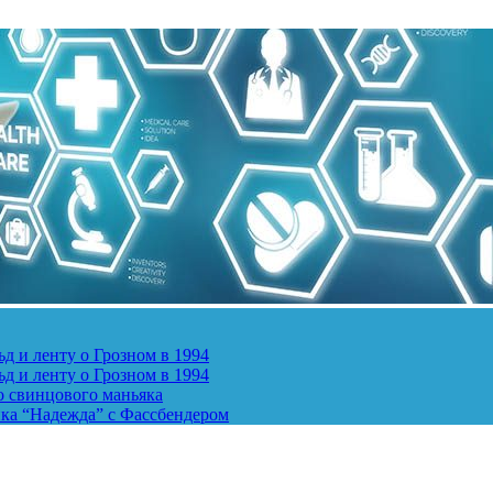
д и ленту о Грозном в 1994
д и ленту о Грозном в 1994
о свинцового маньяка
ика “Надежда” с Фассбендером