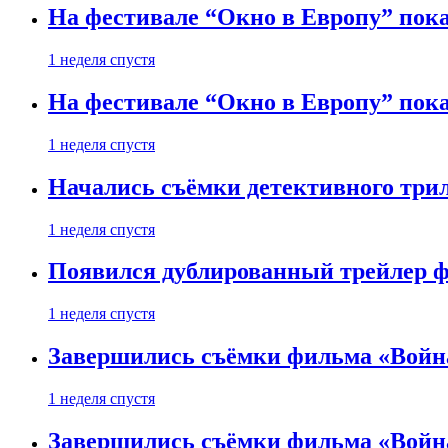
На фестивале “Окно в Европу” пока
1 неделя спустя
На фестивале “Окно в Европу” пока
1 неделя спустя
Начались съёмки детективного три
1 неделя спустя
Появился дублированный трейлер ф
1 неделя спустя
Завершились съёмки фильма «Войн
1 неделя спустя
Завершились съёмки фильма «Войн