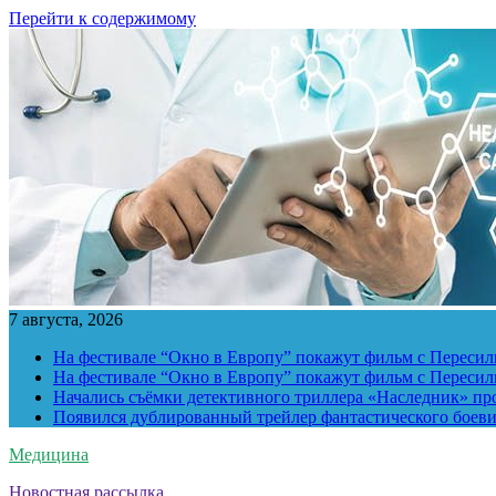
Перейти к содержимому
7 августа, 2026
На фестивале “Окно в Европу” покажут фильм с Пересиль
На фестивале “Окно в Европу” покажут фильм с Пересиль
Начались съёмки детективного триллера «Наследник» пр
Появился дублированный трейлер фантастического боев
Медицина
Новостная рассылка