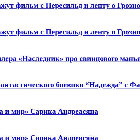
жут фильм с Пересильд и ленту о Грозно
жут фильм с Пересильд и ленту о Грозно
ллера «Наследник» про свинцового мань
антастического боевика “Надежда” с Ф
а и мир» Сарика Андреасяна
а и мир» Сарика Андреасяна