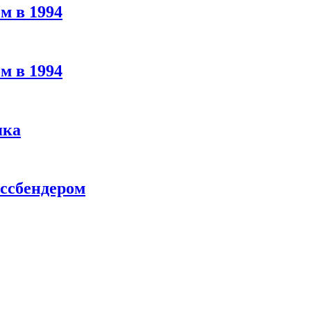
м в 1994
м в 1994
яка
ассбендером