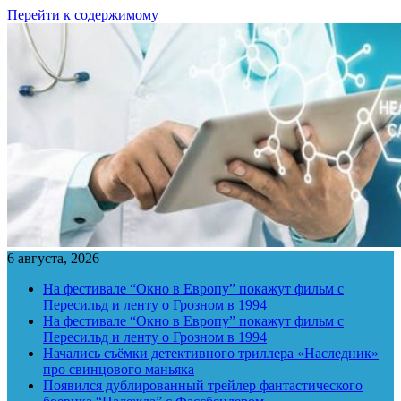
Перейти к содержимому
6 августа, 2026
На фестивале “Окно в Европу” покажут фильм с
Пересильд и ленту о Грозном в 1994
На фестивале “Окно в Европу” покажут фильм с
Пересильд и ленту о Грозном в 1994
Начались съёмки детективного триллера «Наследник»
про свинцового маньяка
Появился дублированный трейлер фантастического