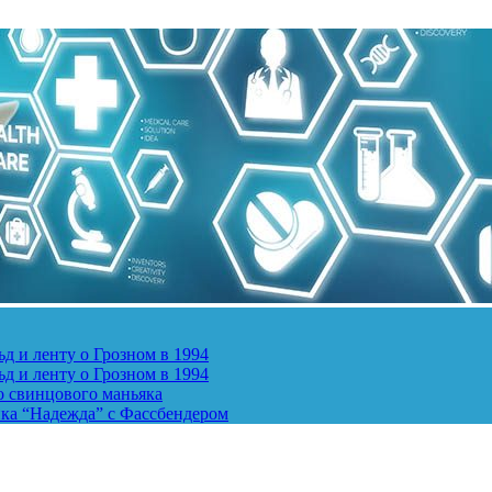
д и ленту о Грозном в 1994
д и ленту о Грозном в 1994
о свинцового маньяка
ика “Надежда” с Фассбендером