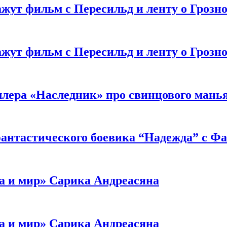
жут фильм с Пересильд и ленту о Грозно
жут фильм с Пересильд и ленту о Грозно
ллера «Наследник» про свинцового мань
антастического боевика “Надежда” с Ф
а и мир» Сарика Андреасяна
а и мир» Сарика Андреасяна