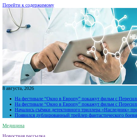
Перейти к содержимому
8 августа, 2026
На фестивале “Окно в Европу” покажут фильм с Пересиль
На фестивале “Окно в Европу” покажут фильм с Пересиль
Начались съёмки детективного триллера «Наследник» пр
Появился дублированный трейлер фантастического боев
Медицина
Новостная рассылка