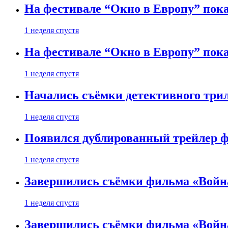
На фестивале “Окно в Европу” пока
1 неделя спустя
На фестивале “Окно в Европу” пока
1 неделя спустя
Начались съёмки детективного три
1 неделя спустя
Появился дублированный трейлер ф
1 неделя спустя
Завершились съёмки фильма «Войн
1 неделя спустя
Завершились съёмки фильма «Войн