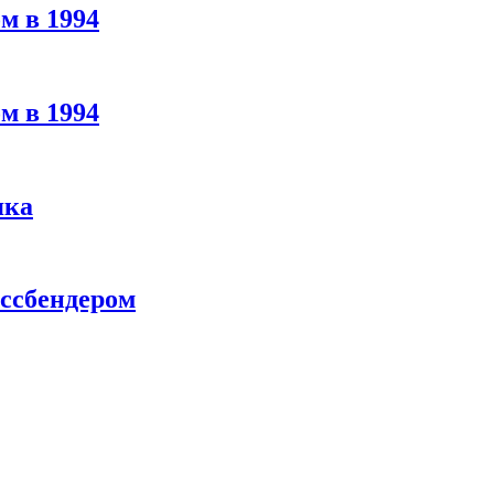
м в 1994
м в 1994
яка
ассбендером