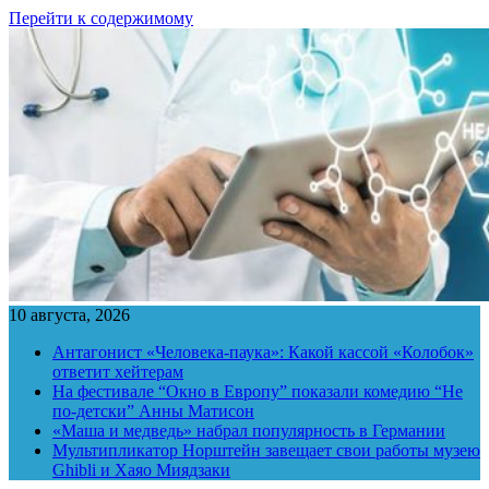
Перейти к содержимому
10 августа, 2026
Антагонист «Человека-паука»: Какой кассой «Колобок»
ответит хейтерам
На фестивале “Окно в Европу” показали комедию “Не
по-детски” Анны Матисон
«Маша и медведь» набрал популярность в Германии
Мультипликатор Норштейн завещает свои работы музею
Ghibli и Хаяо Миядзаки