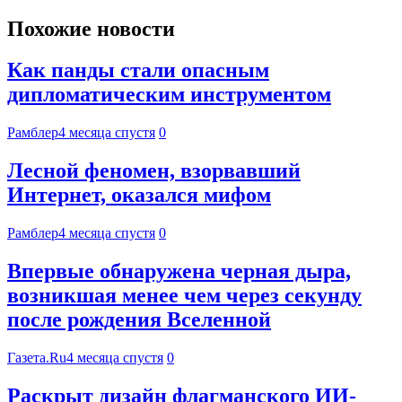
Похожие новости
Как панды стали опасным
дипломатическим инструментом
Рамблер
4 месяца спустя
0
Лесной феномен, взорвавший
Интернет, оказался мифом
Рамблер
4 месяца спустя
0
Впервые обнаружена черная дыра,
возникшая менее чем через секунду
после рождения Вселенной
Газета.Ru
4 месяца спустя
0
Раскрыт дизайн флагманского ИИ-