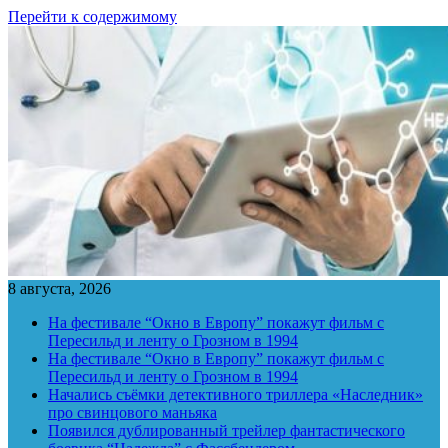
Перейти к содержимому
8 августа, 2026
На фестивале “Окно в Европу” покажут фильм с
Пересильд и ленту о Грозном в 1994
На фестивале “Окно в Европу” покажут фильм с
Пересильд и ленту о Грозном в 1994
Начались съёмки детективного триллера «Наследник»
про свинцового маньяка
Появился дублированный трейлер фантастического