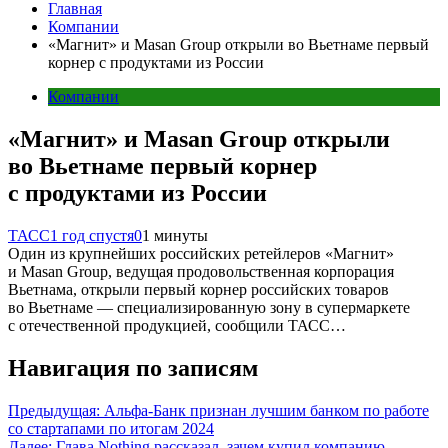
Главная
Компании
«Магнит» и Masan Group открыли во Вьетнаме первый
корнер с продуктами из России
Компании
«Магнит» и Masan Group открыли
во Вьетнаме первый корнер
с продуктами из России
ТАСС
1 год спустя
0
1 минуты
Один из крупнейших российских ретейлеров «Магнит»
и Masan Group, ведущая продовольственная корпорация
Вьетнама, открыли первый корнер российских товаров
во Вьетнаме — специализированную зону в супермаркете
с отечественной продукцией, сообщили ТАСС…
Навигация по записям
Предыдущая:
Альфа-Банк признан лучшим банком по работе
со стартапами по итогам 2024
Далее:
Глава Nothing рассказал, зачем купил компанию