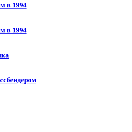
м в 1994
м в 1994
яка
ассбендером