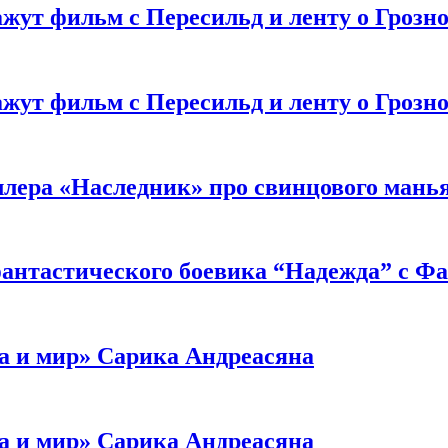
жут фильм с Пересильд и ленту о Грозно
жут фильм с Пересильд и ленту о Грозно
ллера «Наследник» про свинцового мань
антастического боевика “Надежда” с Ф
а и мир» Сарика Андреасяна
а и мир» Сарика Андреасяна