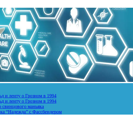
д и ленту о Грозном в 1994
д и ленту о Грозном в 1994
о свинцового маньяка
ика “Надежда” с Фассбендером