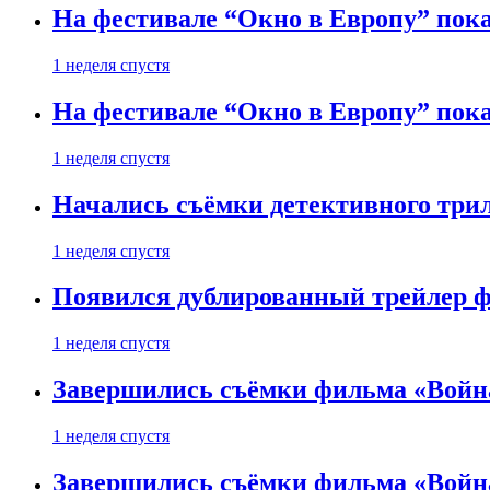
На фестивале “Окно в Европу” пока
1 неделя спустя
На фестивале “Окно в Европу” пока
1 неделя спустя
Начались съёмки детективного три
1 неделя спустя
Появился дублированный трейлер ф
1 неделя спустя
Завершились съёмки фильма «Войн
1 неделя спустя
Завершились съёмки фильма «Войн