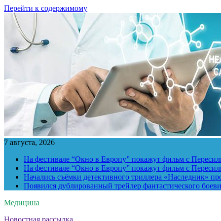
Перейти к содержимому
7 августа, 2026
На фестивале “Окно в Европу” покажут фильм с Пересиль
На фестивале “Окно в Европу” покажут фильм с Пересиль
Начались съёмки детективного триллера «Наследник» пр
Появился дублированный трейлер фантастического боев
Медицина
Новостная рассылка