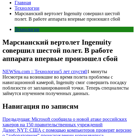
Главная
Технологии
Марсианский вертолет Ingenuity совершил шестой
полет. В работе аппарата впервые произошел сбой
Технологии
Марсианский вертолет Ingenuity
совершил шестой полет. В работе
аппарата впервые произошел сбой
NEWSru.com :: Технологии
5 лет спустя
0
1 минуты
Несмотря на возникшие во время полета проблемы с
навигационной камерой, Ingenuity смог совершить посадку
поблизости от запланированной точки. Теперь специалисты
займутся изучением полученных данных.
Навигация по записям
Предыдущая:
Microsoft сообщила о новой атаке российских
хакеров на 150 правительственных учреждений
Далее:
NYT: США с помощью компьютеров проверят версию
о “лабораторном” происхождении коронавируса