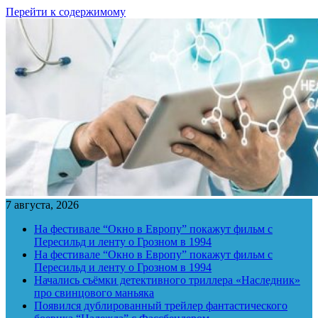
Перейти к содержимому
7 августа, 2026
На фестивале “Окно в Европу” покажут фильм с
Пересильд и ленту о Грозном в 1994
На фестивале “Окно в Европу” покажут фильм с
Пересильд и ленту о Грозном в 1994
Начались съёмки детективного триллера «Наследник»
про свинцового маньяка
Появился дублированный трейлер фантастического