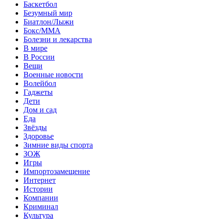
Баскетбол
Безумный мир
Биатлон/Лыжи
Бокс/MMA
Болезни и лекарства
В мире
В России
Вещи
Военные новости
Волейбол
Гаджеты
Дети
Дом и сад
Еда
Звёзды
Здоровье
Зимние виды спорта
ЗОЖ
Игры
Импортозамещение
Интернет
Истории
Компании
Криминал
Культура