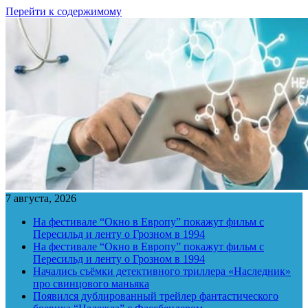
Перейти к содержимому
7 августа, 2026
На фестивале “Окно в Европу” покажут фильм с
Пересильд и ленту о Грозном в 1994
На фестивале “Окно в Европу” покажут фильм с
Пересильд и ленту о Грозном в 1994
Начались съёмки детективного триллера «Наследник»
про свинцового маньяка
Появился дублированный трейлер фантастического