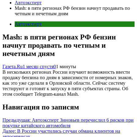
Автоэксперт
Mash: в пяти регионах РФ бензин начнут продавать по
четным и нечетным дням
Автоэксперт
Mash: в пяти регионах РФ бензин
начнут продавать по четным и
нечетным дням
Газета.Ru
1 месяц спустя
0
1 минуты
В нескольких регионах России изучают возможность ввести
продажу бензина по дням в зависимости от номерных знаков,
как это уже сделали в Орловской области. Сейчас систему
тестируют и готовят к запуску в пяти субъектах страны. Об
этом сообщает Telegram-канал Mash.
Навигация по записям
Предыдущая:
Автоэксперт Зиновьев перечислил 6 рисков при
покупке китайского автомобиля
Далее:
В России участились случаи обмана клиентов на
автосервисах