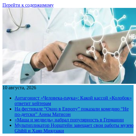
Перейти к содержимому
10 августа, 2026
Антагонист «Человека-паука»: Какой кассой «Колобок»
ответит хейтерам
На фестивале “Окно в Европу” показали комедию “Не
по-детски” Анны Матисон
«Маша и медведь» набрал популярность в Германии
Мультипликатор Норштейн завещает свои работы музею
Ghibli и Хаяо Миядзаки