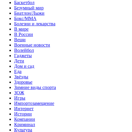
Баскетбол
Безумный мир
Биатлон/Лыжи
Бокс/MMA
Болезни и лекарства
В мире
В России
Вещи
Военные новости
Волейбол
Гаджеты
Дети
Дом и сад
Еда
Звёзды
Здоровье
Зимние виды спорта
ЗОЖ
Игры
Импортозамещение
Интернет
Истории
Компании
Криминал
Культура