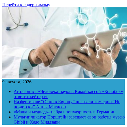
Перейти к содержимому
9 августа, 2026
Антагонист «Человека-паука»: Какой кассой «Колобок»
ответит хейтерам
На фестивале “Окно в Европу” показали комедию “Не
по-детски” Анны Матисон
«Маша и медведь» набрал популярность в Германии
Мультипликатор Норштейн завещает свои работы музею
Ghibli и Хаяо Миядзаки