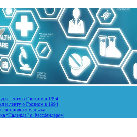
д и ленту о Грозном в 1994
д и ленту о Грозном в 1994
о свинцового маньяка
ика “Надежда” с Фассбендером