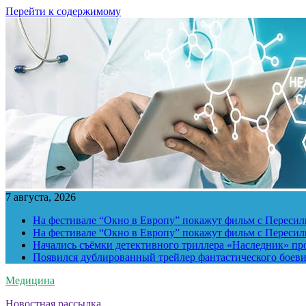
Перейти к содержимому
7 августа, 2026
На фестивале “Окно в Европу” покажут фильм с Пересиль
На фестивале “Окно в Европу” покажут фильм с Пересиль
Начались съёмки детективного триллера «Наследник» пр
Появился дублированный трейлер фантастического боев
Медицина
Новостная рассылка