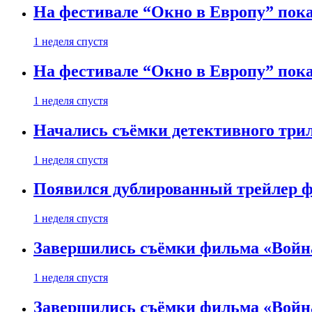
На фестивале “Окно в Европу” пока
1 неделя спустя
На фестивале “Окно в Европу” пока
1 неделя спустя
Начались съёмки детективного три
1 неделя спустя
Появился дублированный трейлер ф
1 неделя спустя
Завершились съёмки фильма «Войн
1 неделя спустя
Завершились съёмки фильма «Войн