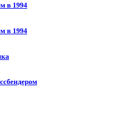
м в 1994
м в 1994
яка
ассбендером