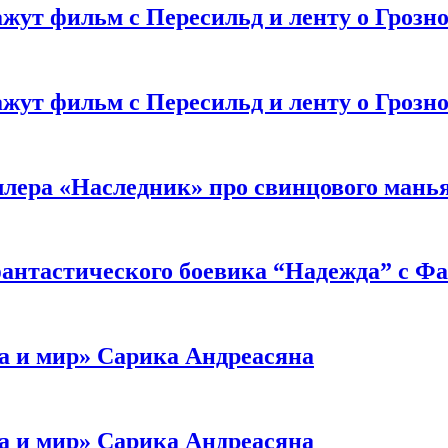
жут фильм с Пересильд и ленту о Грозно
жут фильм с Пересильд и ленту о Грозно
ллера «Наследник» про свинцового мань
антастического боевика “Надежда” с Ф
а и мир» Сарика Андреасяна
а и мир» Сарика Андреасяна