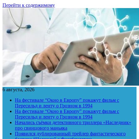
Перейти к содержимому
6 августа, 2026
На фестивале “Окно в Европу” покажут фильм с
Пересильд и ленту о Грозном в 1994
На фестивале “Окно в Европу” покажут фильм с
Пересильд и ленту о Грозном в 1994
Начались съёмки детективного триллера «Наследник»
про свинцового маньяка
Появился дублированный трейлер фантастического