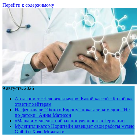
Перейти к содержимому
9 августа, 2026
Антагонист «Человека-паука»: Какой кассой «Колобок»
ответит хейтерам
На фестивале “Окно в Европу” показали комедию “Не
по-детски” Анны Матисон
«Маша и медведь» набрал популярность в Германии
Мультипликатор Норштейн завещает свои работы музею
Ghibli и Хаяо Миядзаки