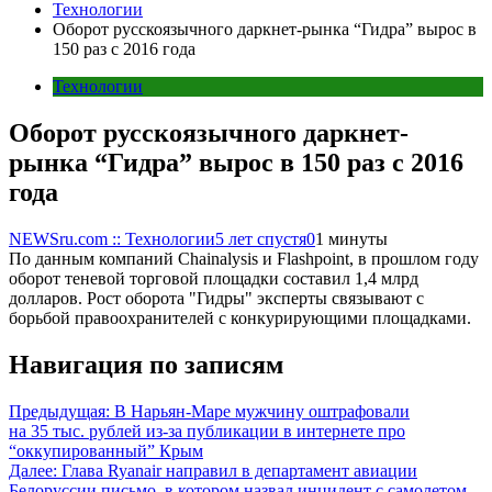
Технологии
Оборот русскоязычного даркнет-рынка “Гидра” вырос в
150 раз с 2016 года
Технологии
Оборот русскоязычного даркнет-
рынка “Гидра” вырос в 150 раз с 2016
года
NEWSru.com :: Технологии
5 лет спустя
0
1 минуты
По данным компаний Chainalysis и Flashpoint, в прошлом году
оборот теневой торговой площадки составил 1,4 млрд
долларов. Рост оборота "Гидры" эксперты связывают с
борьбой правоохранителей с конкурирующими площадками.
Навигация по записям
Предыдущая:
В Нарьян-Маре мужчину оштрафовали
на 35 тыс. рублей из-за публикации в интернете про
“оккупированный” Крым
Далее:
Глава Ryanair направил в департамент авиации
Белоруссии письмо, в котором назвал инцидент с самолетом