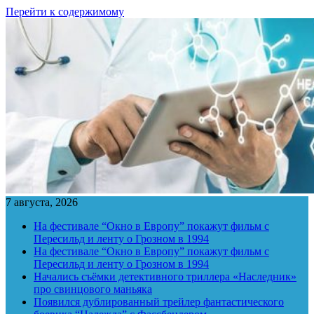
Перейти к содержимому
7 августа, 2026
На фестивале “Окно в Европу” покажут фильм с
Пересильд и ленту о Грозном в 1994
На фестивале “Окно в Европу” покажут фильм с
Пересильд и ленту о Грозном в 1994
Начались съёмки детективного триллера «Наследник»
про свинцового маньяка
Появился дублированный трейлер фантастического