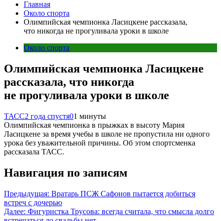
Главная
Около спорта
Олимпийская чемпионка Ласицкене рассказала,
что никогда не прогуливала уроки в школе
Около спорта
Олимпийская чемпионка Ласицкене
рассказала, что никогда
не прогуливала уроки в школе
ТАСС
2 года спустя
0
1 минуты
Олимпийская чемпионка в прыжках в высоту Мария
Ласицкене за время учебы в школе не пропустила ни одного
урока без уважительной причины. Об этом спортсменка
рассказала ТАСС.
Навигация по записям
Предыдущая:
Вратарь ПСЖ Сафонов пытается добиться
встреч с дочерью
Далее:
Фигуристка Трусова: всегда считала, что смысла долго
встречаться до свадьбы нет