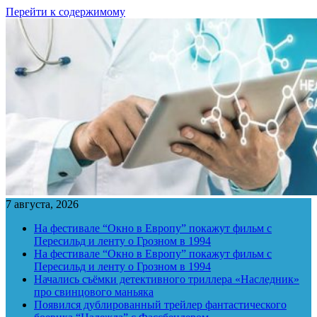
Перейти к содержимому
7 августа, 2026
На фестивале “Окно в Европу” покажут фильм с
Пересильд и ленту о Грозном в 1994
На фестивале “Окно в Европу” покажут фильм с
Пересильд и ленту о Грозном в 1994
Начались съёмки детективного триллера «Наследник»
про свинцового маньяка
Появился дублированный трейлер фантастического