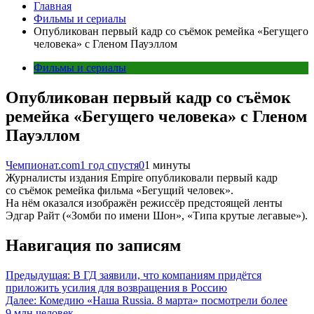
Главная
Фильмы и сериалы
Опубликован первый кадр со съёмок ремейка «Бегущего
человека» с Гленом Пауэллом
Фильмы и сериалы
Опубликован первый кадр со съёмок
ремейка «Бегущего человека» с Гленом
Пауэллом
Чемпионат.com
1 год спустя
0
1 минуты
Журналисты издания Empire опубликовали первый кадр
со съёмок ремейка фильма «Бегущий человек».
На нём оказался изображён режиссёр предстоящей ленты
Эдгар Райт («Зомби по имени Шон», «Типа крутые легавые»).
Навигация по записям
Предыдущая:
В ГД заявили, что компаниям придётся
приложить усилия для возвращения в Россию
Далее:
Комедию «Наша Russia. 8 марта» посмотрели более
9 млн человек