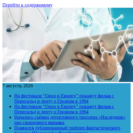
Перейти к содержимому
7 августа, 2026
На фестивале “Окно в Европу” покажут фильм с
Пересильд и ленту о Грозном в 1994
На фестивале “Окно в Европу” покажут фильм с
Пересильд и ленту о Грозном в 1994
Начались съёмки детективного триллера «Наследник»
про свинцового маньяка
Появился дублированный трейлер фантастического