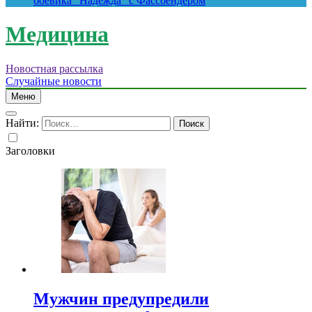
боевика “Надежда” с Фассбендером
Медицина
Новостная рассылка
Случайные новости
Меню
Найти:
Заголовки
Мужчин предупредили