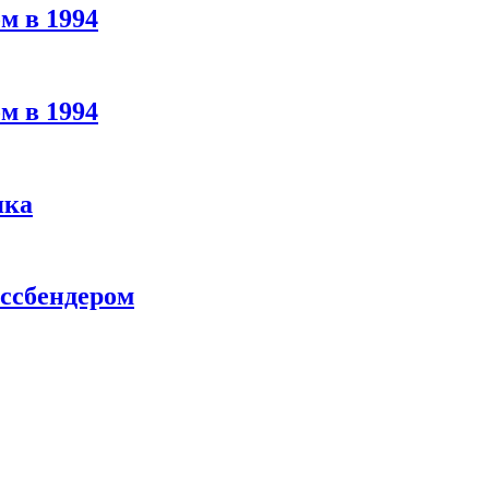
м в 1994
м в 1994
яка
ассбендером