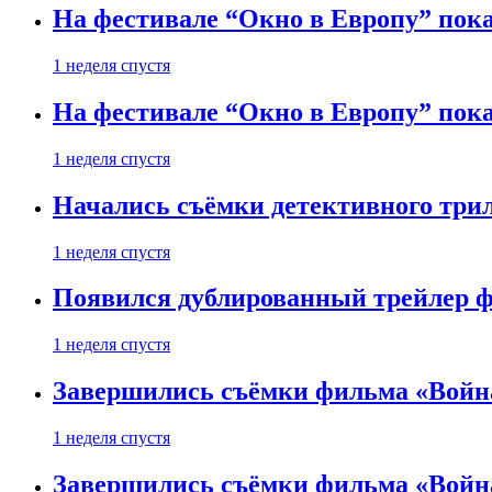
На фестивале “Окно в Европу” пока
1 неделя спустя
На фестивале “Окно в Европу” пока
1 неделя спустя
Начались съёмки детективного три
1 неделя спустя
Появился дублированный трейлер ф
1 неделя спустя
Завершились съёмки фильма «Войн
1 неделя спустя
Завершились съёмки фильма «Войн