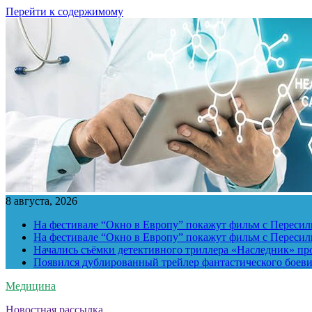
Перейти к содержимому
8 августа, 2026
На фестивале “Окно в Европу” покажут фильм с Пересиль
На фестивале “Окно в Европу” покажут фильм с Пересиль
Начались съёмки детективного триллера «Наследник» пр
Появился дублированный трейлер фантастического боев
Медицина
Новостная рассылка