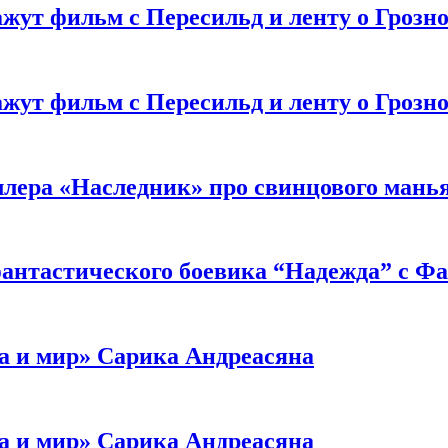
жут фильм с Пересильд и ленту о Грозно
жут фильм с Пересильд и ленту о Грозно
ллера «Наследник» про свинцового мань
антастического боевика “Надежда” с Ф
а и мир» Сарика Андреасяна
а и мир» Сарика Андреасяна