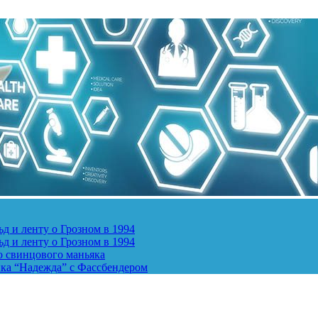
д и ленту о Грозном в 1994
д и ленту о Грозном в 1994
о свинцового маньяка
ика “Надежда” с Фассбендером