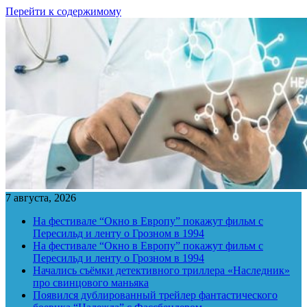
Перейти к содержимому
7 августа, 2026
На фестивале “Окно в Европу” покажут фильм с
Пересильд и ленту о Грозном в 1994
На фестивале “Окно в Европу” покажут фильм с
Пересильд и ленту о Грозном в 1994
Начались съёмки детективного триллера «Наследник»
про свинцового маньяка
Появился дублированный трейлер фантастического