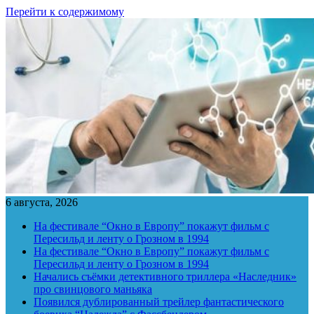
Перейти к содержимому
6 августа, 2026
На фестивале “Окно в Европу” покажут фильм с
Пересильд и ленту о Грозном в 1994
На фестивале “Окно в Европу” покажут фильм с
Пересильд и ленту о Грозном в 1994
Начались съёмки детективного триллера «Наследник»
про свинцового маньяка
Появился дублированный трейлер фантастического