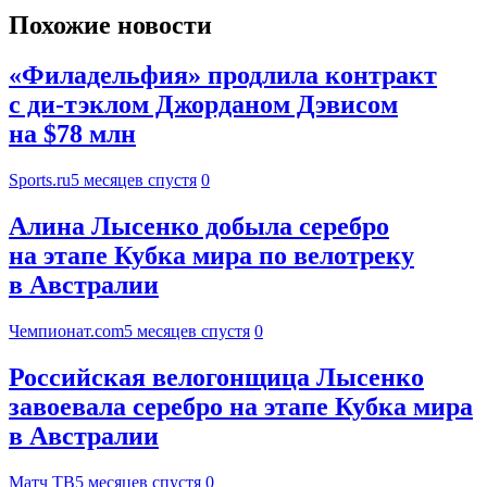
Похожие новости
«Филадельфия» продлила контракт
с ди-тэклом Джорданом Дэвисом
на $78 млн
Sports.ru
5 месяцев спустя
0
Алина Лысенко добыла серебро
на этапе Кубка мира по велотреку
в Австралии
Чемпионат.com
5 месяцев спустя
0
Российская велогонщица Лысенко
завоевала серебро на этапе Кубка мира
в Австралии
Матч ТВ
5 месяцев спустя
0