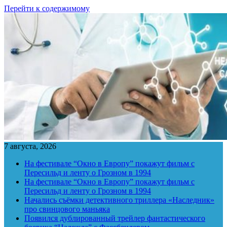
Перейти к содержимому
7 августа, 2026
На фестивале “Окно в Европу” покажут фильм с
Пересильд и ленту о Грозном в 1994
На фестивале “Окно в Европу” покажут фильм с
Пересильд и ленту о Грозном в 1994
Начались съёмки детективного триллера «Наследник»
про свинцового маньяка
Появился дублированный трейлер фантастического