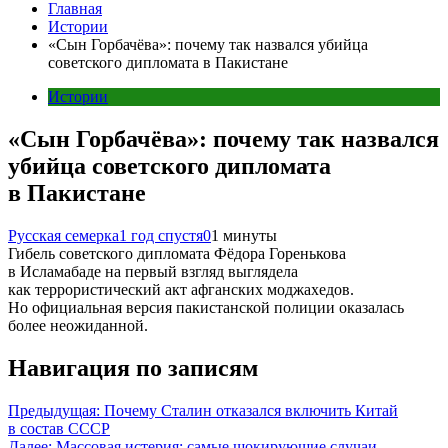
Главная
Истории
«Сын Горбачёва»: почему так назвался убийца
советского дипломата в Пакистане
Истории
«Сын Горбачёва»: почему так назвался
убийца советского дипломата
в Пакистане
Русская семерка
1 год спустя
0
1 минуты
Гибель советского дипломата Фёдора Горенькова
в Исламабаде на первый взгляд выглядела
как террористический акт афганских моджахедов.
Но официальная версия пакистанской полиции оказалась
более неожиданной.
Навигация по записям
Предыдущая:
Почему Сталин отказался включить Китай
в состав СССР
Далее:
Массовая истерия: самые шокирующие случаи