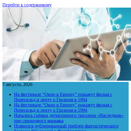
Перейти к содержимому
7 августа, 2026
На фестивале “Окно в Европу” покажут фильм с
Пересильд и ленту о Грозном в 1994
На фестивале “Окно в Европу” покажут фильм с
Пересильд и ленту о Грозном в 1994
Начались съёмки детективного триллера «Наследник»
про свинцового маньяка
Появился дублированный трейлер фантастического