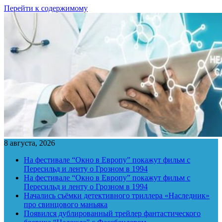
Перейти к содержимому
8 августа, 2026
На фестивале “Окно в Европу” покажут фильм с
Пересильд и ленту о Грозном в 1994
На фестивале “Окно в Европу” покажут фильм с
Пересильд и ленту о Грозном в 1994
Начались съёмки детективного триллера «Наследник»
про свинцового маньяка
Появился дублированный трейлер фантастического