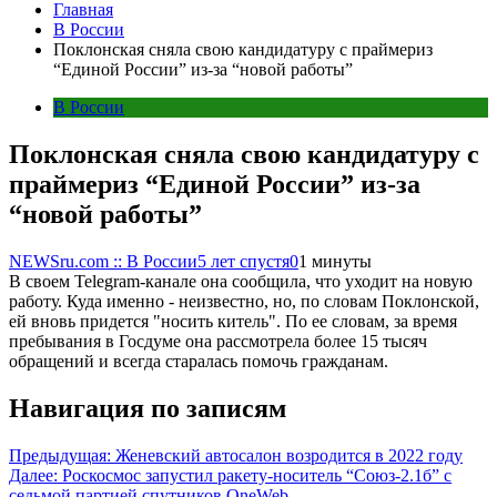
Главная
В России
Поклонская сняла свою кандидатуру с праймериз
“Единой России” из-за “новой работы”
В России
Поклонская сняла свою кандидатуру с
праймериз “Единой России” из-за
“новой работы”
NEWSru.com :: В России
5 лет спустя
0
1 минуты
В своем Telegram-канале она сообщила, что уходит на новую
работу. Куда именно - неизвестно, но, по словам Поклонской,
ей вновь придется "носить китель". По ее словам, за время
пребывания в Госдуме она рассмотрела более 15 тысяч
обращений и всегда старалась помочь гражданам.
Навигация по записям
Предыдущая:
Женевский автосалон возродится в 2022 году
Далее:
Роскосмос запустил ракету-носитель “Союз-2.1б” с
седьмой партией спутников OneWeb