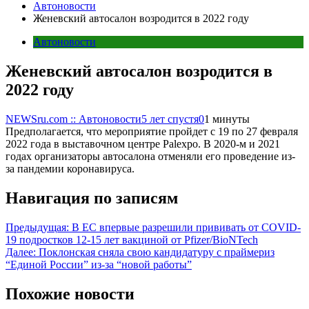
Автоновости
Женевский автосалон возродится в 2022 году
Автоновости
Женевский автосалон возродится в
2022 году
NEWSru.com :: Автоновости
5 лет спустя
0
1 минуты
Предполагается, что мероприятие пройдет с 19 по 27 февраля
2022 года в выставочном центре Palexpo. В 2020-м и 2021
годах организаторы автосалона отменяли его проведение из-
за пандемии коронавируса.
Навигация по записям
Предыдущая:
В ЕС впервые разрешили прививать от COVID-
19 подростков 12-15 лет вакциной от Pfizer/BioNTech
Далее:
Поклонская сняла свою кандидатуру с праймериз
“Единой России” из-за “новой работы”
Похожие новости