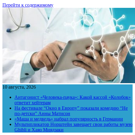
Перейти к содержимому
10 августа, 2026
Антагонист «Человека-паука»: Какой кассой «Колобок»
ответит хейтерам
На фестивале “Окно в Европу” показали комедию “Не
по-детски” Анны Матисон
«Маша и медведь» набрал популярность в Германии
Мультипликатор Норштейн завещает свои работы музею
Ghibli и Хаяо Миядзаки