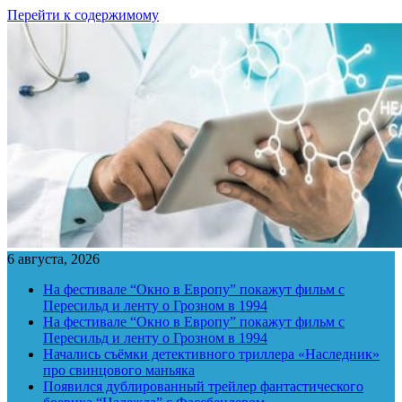
Перейти к содержимому
6 августа, 2026
На фестивале “Окно в Европу” покажут фильм с
Пересильд и ленту о Грозном в 1994
На фестивале “Окно в Европу” покажут фильм с
Пересильд и ленту о Грозном в 1994
Начались съёмки детективного триллера «Наследник»
про свинцового маньяка
Появился дублированный трейлер фантастического