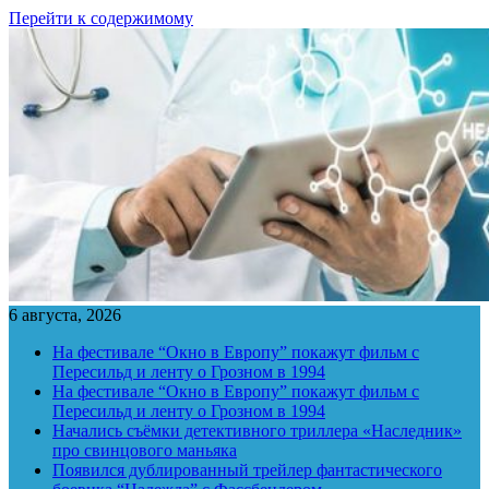
Перейти к содержимому
6 августа, 2026
На фестивале “Окно в Европу” покажут фильм с
Пересильд и ленту о Грозном в 1994
На фестивале “Окно в Европу” покажут фильм с
Пересильд и ленту о Грозном в 1994
Начались съёмки детективного триллера «Наследник»
про свинцового маньяка
Появился дублированный трейлер фантастического