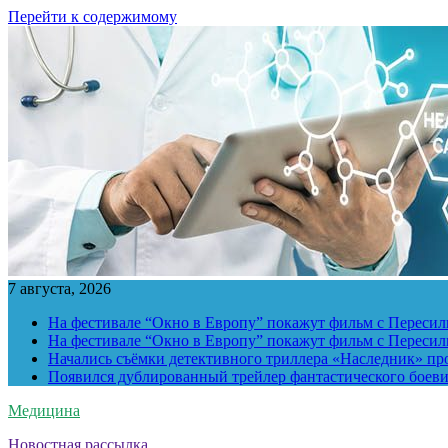
Перейти к содержимому
7 августа, 2026
На фестивале “Окно в Европу” покажут фильм с Пересиль
На фестивале “Окно в Европу” покажут фильм с Пересиль
Начались съёмки детективного триллера «Наследник» пр
Появился дублированный трейлер фантастического боев
Медицина
Новостная рассылка