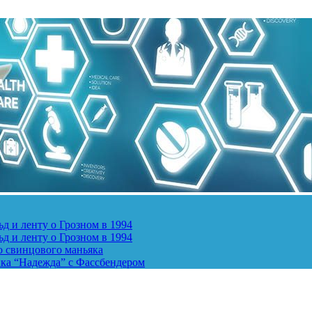
д и ленту о Грозном в 1994
д и ленту о Грозном в 1994
о свинцового маньяка
ика “Надежда” с Фассбендером