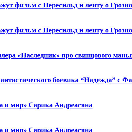
жут фильм с Пересильд и ленту о Грозно
жут фильм с Пересильд и ленту о Грозно
ллера «Наследник» про свинцового мань
антастического боевика “Надежда” с Ф
а и мир» Сарика Андреасяна
а и мир» Сарика Андреасяна