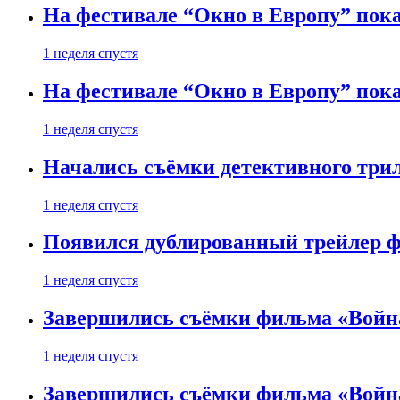
На фестивале “Окно в Европу” пока
1 неделя спустя
На фестивале “Окно в Европу” пока
1 неделя спустя
Начались съёмки детективного три
1 неделя спустя
Появился дублированный трейлер ф
1 неделя спустя
Завершились съёмки фильма «Войн
1 неделя спустя
Завершились съёмки фильма «Войн