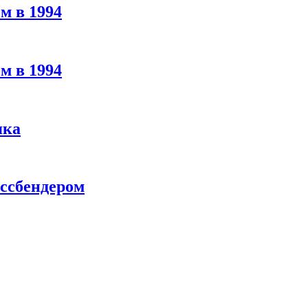
м в 1994
м в 1994
яка
ассбендером