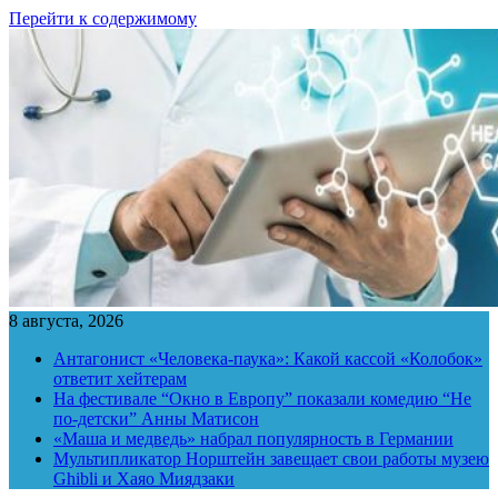
Перейти к содержимому
8 августа, 2026
Антагонист «Человека-паука»: Какой кассой «Колобок»
ответит хейтерам
На фестивале “Окно в Европу” показали комедию “Не
по-детски” Анны Матисон
«Маша и медведь» набрал популярность в Германии
Мультипликатор Норштейн завещает свои работы музею
Ghibli и Хаяо Миядзаки