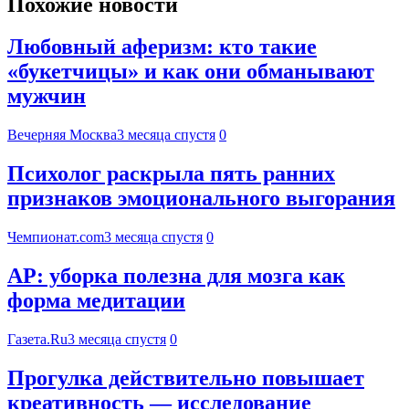
Похожие новости
Любовный аферизм: кто такие
«букетчицы» и как они обманывают
мужчин
Вечерняя Москва
3 месяца спустя
0
Психолог раскрыла пять ранних
признаков эмоционального выгорания
Чемпионат.com
3 месяца спустя
0
AP: уборка полезна для мозга как
форма медитации
Газета.Ru
3 месяца спустя
0
Прогулка действительно повышает
креативность — исследование