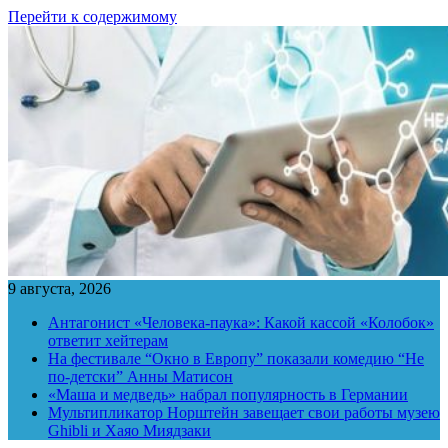
Перейти к содержимому
9 августа, 2026
Антагонист «Человека-паука»: Какой кассой «Колобок»
ответит хейтерам
На фестивале “Окно в Европу” показали комедию “Не
по-детски” Анны Матисон
«Маша и медведь» набрал популярность в Германии
Мультипликатор Норштейн завещает свои работы музею
Ghibli и Хаяо Миядзаки