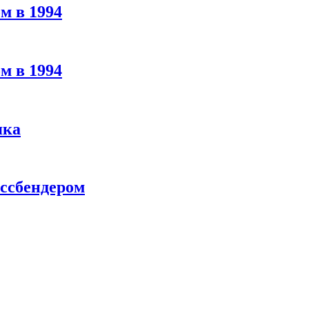
м в 1994
м в 1994
яка
ассбендером