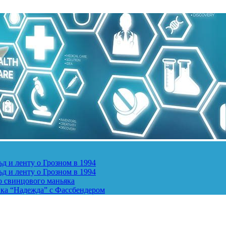
д и ленту о Грозном в 1994
д и ленту о Грозном в 1994
о свинцового маньяка
ика “Надежда” с Фассбендером