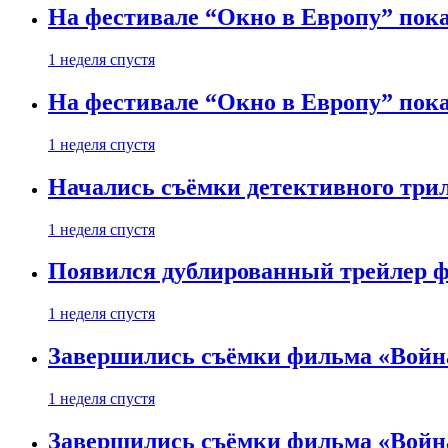
На фестивале “Окно в Европу” пока
1 неделя спустя
На фестивале “Окно в Европу” пока
1 неделя спустя
Начались съёмки детективного три
1 неделя спустя
Появился дублированный трейлер ф
1 неделя спустя
Завершились съёмки фильма «Войн
1 неделя спустя
Завершились съёмки фильма «Войн