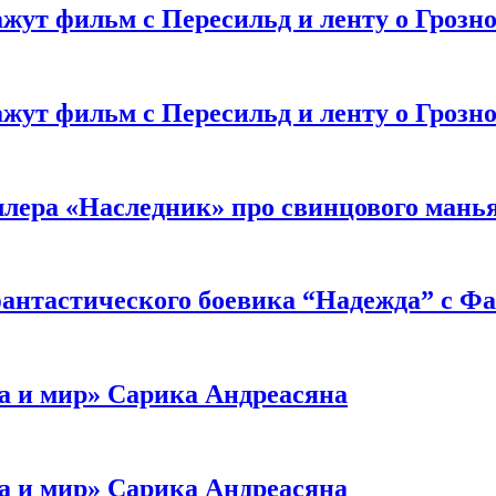
жут фильм с Пересильд и ленту о Грозно
жут фильм с Пересильд и ленту о Грозно
ллера «Наследник» про свинцового мань
антастического боевика “Надежда” с Ф
а и мир» Сарика Андреасяна
а и мир» Сарика Андреасяна