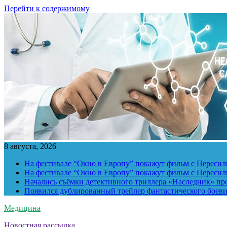
Перейти к содержимому
8 августа, 2026
На фестивале “Окно в Европу” покажут фильм с Пересиль
На фестивале “Окно в Европу” покажут фильм с Пересиль
Начались съёмки детективного триллера «Наследник» пр
Появился дублированный трейлер фантастического боев
Медицина
Новостная рассылка