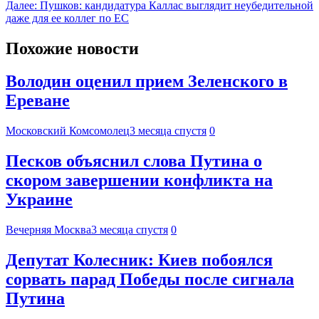
Далее:
Пушков: кандидатура Каллас выглядит неубедительной
даже для ее коллег по ЕС
Похожие новости
Володин оценил прием Зеленского в
Ереване
Московский Комсомолец
3 месяца спустя
0
Песков объяснил слова Путина о
скором завершении конфликта на
Украине
Вечерняя Москва
3 месяца спустя
0
Депутат Колесник: Киев побоялся
сорвать парад Победы после сигнала
Путина