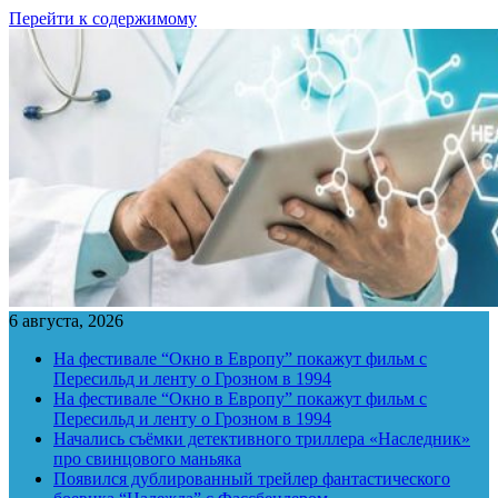
Перейти к содержимому
6 августа, 2026
На фестивале “Окно в Европу” покажут фильм с
Пересильд и ленту о Грозном в 1994
На фестивале “Окно в Европу” покажут фильм с
Пересильд и ленту о Грозном в 1994
Начались съёмки детективного триллера «Наследник»
про свинцового маньяка
Появился дублированный трейлер фантастического