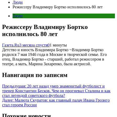
Люди
Режиссеру Владимиру Бортко исполнилось 80 лет
Люди
Режиссеру Владимиру Бортко
исполнилось 80 лет
Газета.Ru
3 месяца спустя
0
1 минуты
Детство и юность Владимира Бортко ~Владимир Бортко
родился 7 мая 1946 года в Москве в творческой семье. Его
отец, Владимир Бортко - старший, работал режиссером в
театре, а мать, Марина Захаренко, была актрисой.
Навигация по записям
Предыдущая:
20 лет назад умер знаменитый футболист и
тренер Константин Бесков. Чем он прогневал Сталина и как
стал легендой советского футбола?
Далее:
Малюта Скуратов: как главный палач Ивана Грознго
стал героем России
Похожие новости