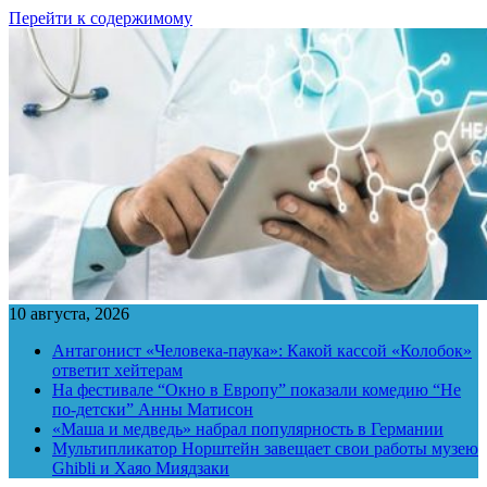
Перейти к содержимому
10 августа, 2026
Антагонист «Человека-паука»: Какой кассой «Колобок»
ответит хейтерам
На фестивале “Окно в Европу” показали комедию “Не
по-детски” Анны Матисон
«Маша и медведь» набрал популярность в Германии
Мультипликатор Норштейн завещает свои работы музею
Ghibli и Хаяо Миядзаки