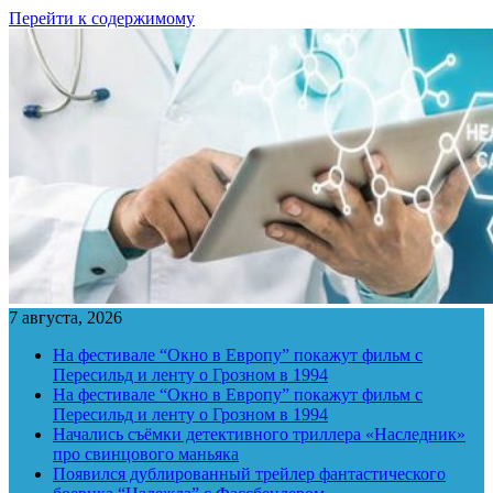
Перейти к содержимому
7 августа, 2026
На фестивале “Окно в Европу” покажут фильм с
Пересильд и ленту о Грозном в 1994
На фестивале “Окно в Европу” покажут фильм с
Пересильд и ленту о Грозном в 1994
Начались съёмки детективного триллера «Наследник»
про свинцового маньяка
Появился дублированный трейлер фантастического