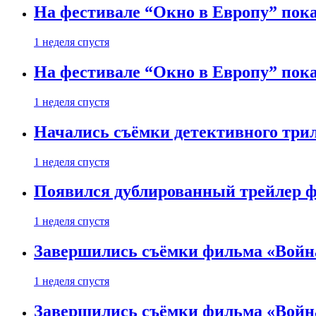
На фестивале “Окно в Европу” пока
1 неделя спустя
На фестивале “Окно в Европу” пока
1 неделя спустя
Начались съёмки детективного три
1 неделя спустя
Появился дублированный трейлер ф
1 неделя спустя
Завершились съёмки фильма «Войн
1 неделя спустя
Завершились съёмки фильма «Войн