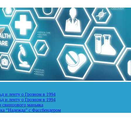
д и ленту о Грозном в 1994
д и ленту о Грозном в 1994
о свинцового маньяка
ика “Надежда” с Фассбендером