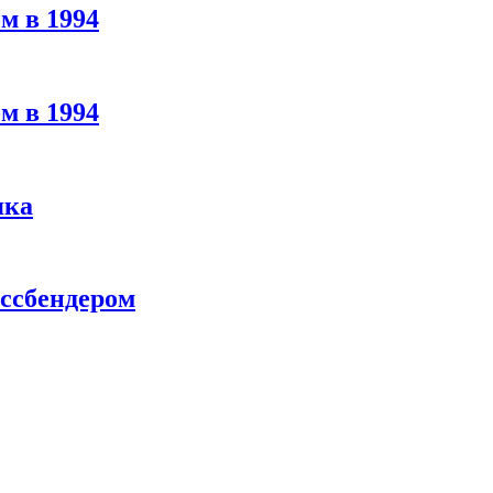
м в 1994
м в 1994
яка
ассбендером