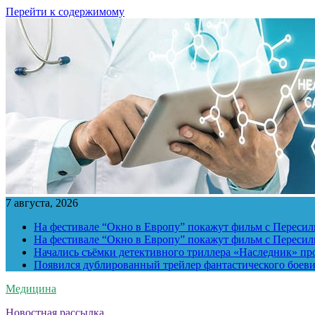
Перейти к содержимому
7 августа, 2026
На фестивале “Окно в Европу” покажут фильм с Пересиль
На фестивале “Окно в Европу” покажут фильм с Пересиль
Начались съёмки детективного триллера «Наследник» пр
Появился дублированный трейлер фантастического боев
Медицина
Новостная рассылка