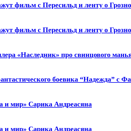
жут фильм с Пересильд и ленту о Грозно
жут фильм с Пересильд и ленту о Грозно
ллера «Наследник» про свинцового мань
антастического боевика “Надежда” с Ф
а и мир» Сарика Андреасяна
а и мир» Сарика Андреасяна