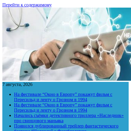
Перейти к содержимому
7 августа, 2026
На фестивале “Окно в Европу” покажут фильм с
Пересильд и ленту о Грозном в 1994
На фестивале “Окно в Европу” покажут фильм с
Пересильд и ленту о Грозном в 1994
Начались съёмки детективного триллера «Наследник»
про свинцового маньяка
Появился дублированный трейлер фантастического