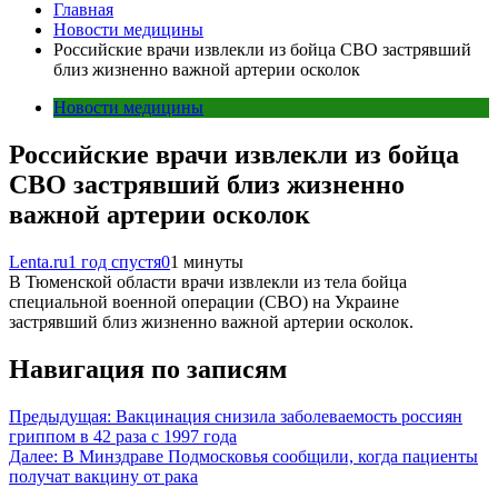
Главная
Новости медицины
Российские врачи извлекли из бойца СВО застрявший
близ жизненно важной артерии осколок
Новости медицины
Российские врачи извлекли из бойца
СВО застрявший близ жизненно
важной артерии осколок
Lenta.ru
1 год спустя
0
1 минуты
В Тюменской области врачи извлекли из тела бойца
специальной военной операции (СВО) на Украине
застрявший близ жизненно важной артерии осколок.
Навигация по записям
Предыдущая:
Вакцинация снизила заболеваемость россиян
гриппом в 42 раза с 1997 года
Далее:
В Минздраве Подмосковья сообщили, когда пациенты
получат вакцину от рака