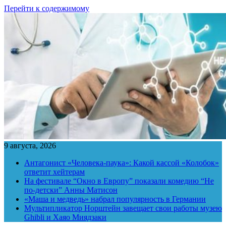
Перейти к содержимому
9 августа, 2026
Антагонист «Человека-паука»: Какой кассой «Колобок»
ответит хейтерам
На фестивале “Окно в Европу” показали комедию “Не
по-детски” Анны Матисон
«Маша и медведь» набрал популярность в Германии
Мультипликатор Норштейн завещает свои работы музею
Ghibli и Хаяо Миядзаки