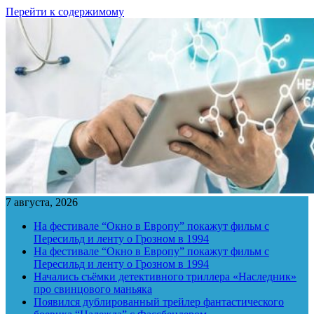
Перейти к содержимому
7 августа, 2026
На фестивале “Окно в Европу” покажут фильм с
Пересильд и ленту о Грозном в 1994
На фестивале “Окно в Европу” покажут фильм с
Пересильд и ленту о Грозном в 1994
Начались съёмки детективного триллера «Наследник»
про свинцового маньяка
Появился дублированный трейлер фантастического