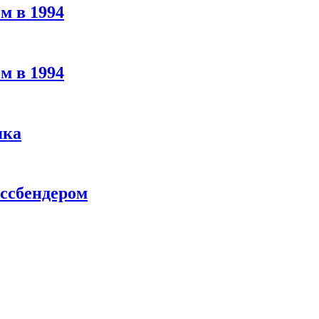
м в 1994
м в 1994
яка
ассбендером