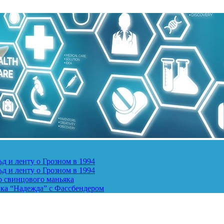
д и ленту о Грозном в 1994
д и ленту о Грозном в 1994
о свинцового маньяка
ика “Надежда” с Фассбендером