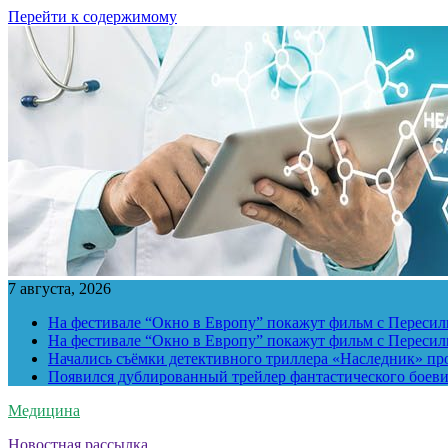
Перейти к содержимому
7 августа, 2026
На фестивале “Окно в Европу” покажут фильм с Пересиль
На фестивале “Окно в Европу” покажут фильм с Пересиль
Начались съёмки детективного триллера «Наследник» пр
Появился дублированный трейлер фантастического боев
Медицина
Новостная рассылка