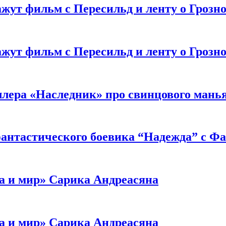
жут фильм с Пересильд и ленту о Грозно
жут фильм с Пересильд и ленту о Грозно
ллера «Наследник» про свинцового мань
антастического боевика “Надежда” с Ф
а и мир» Сарика Андреасяна
а и мир» Сарика Андреасяна